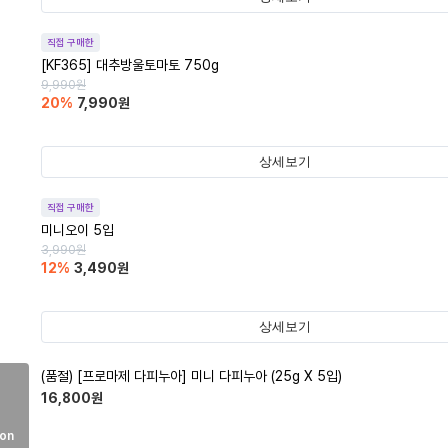
직접 구매한
[KF365] 대추방울토마토 750g
9,990
원
20
%
7,990
원
상세보기
직접 구매한
미니오이 5입
3,990
원
12
%
3,490
원
상세보기
(품절)
[프로마제 다피누아] 미니 다피누아 (25g X 5입)
16,800
원
on