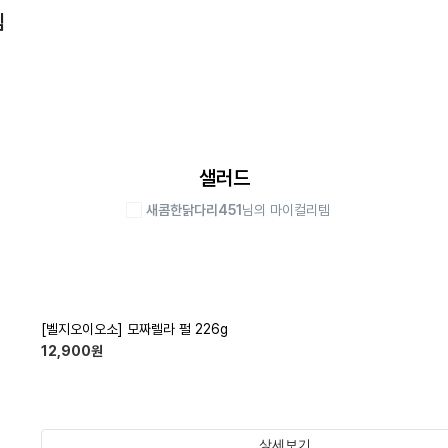
템
샐러드
새콤한닭다리451
님의 마이컬리템
[벨지오이오소] 모짜렐라 펄 226g
12,900
원
상세보기