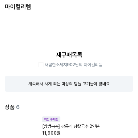
마이컬리템
재구매목록
새콤한소세지902
님의 마이컬리템
계속해서 사게 되는 마성의 템들.고기들이 많네요
상품
6
직접 구매한
[방방곡곡] 강릉식 장칼국수 2인분
11,900
원