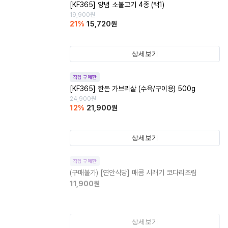
[KF365] 양념 소불고기 4종 (택1)
19,900
원
21
%
15,720
원
상세보기
직접 구매한
[KF365] 한돈 가브리살 (수육/구이용) 500g
24,900
원
12
%
21,900
원
상세보기
직접 구매한
(구매불가)
[연안식당] 매콤 시래기 코다리조림
11,900
원
상세보기