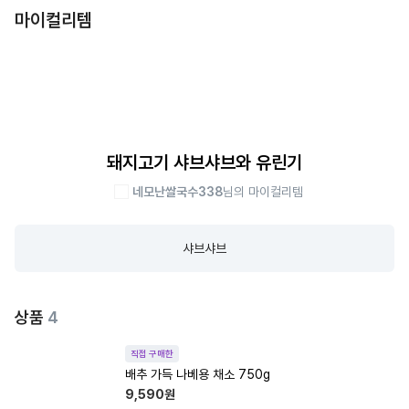
마이컬리템
돼지고기 샤브샤브와 유린기
네모난쌀국수338
님의 마이컬리템
샤브샤브
상품
4
직접 구매한
배추 가득 나베용 채소 750g
9,590
원