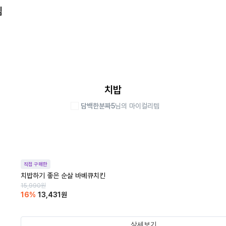
템
치밥
담백한분짜5
님의 마이컬리템
직접 구매한
치밥하기 좋은 순살 바베큐치킨
15,990
원
16
%
13,431
원
상세보기