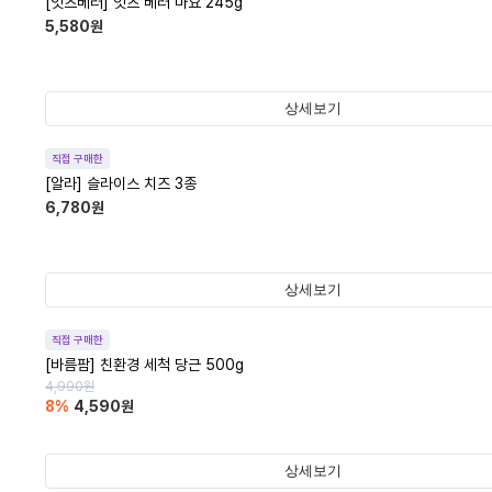
[잇츠베러] 잇츠 베러 마요 245g
5,580
원
상세보기
직접 구매한
[알라] 슬라이스 치즈 3종
6,780
원
상세보기
직접 구매한
[바름팜] 친환경 세척 당근 500g
4,990
원
8
%
4,590
원
상세보기