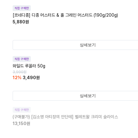
직접 구매한
[르네디종] 디종 머스터드 & 홀 그레인 머스터드 (190g/200g)
5,880
원
상세보기
직접 구매한
와일드 루꼴라 50g
3,990
원
12
%
3,490
원
상세보기
직접 구매한
(구매불가)
[김소영 아티장의 안단테] 벨레트왈 크리미 슬라이스
13,150
원