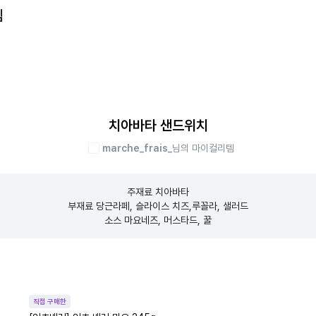
템
치아바타 샌드위치
marche_frais_
님의 마이컬리템
주재료 치아바타

부재료 당근라페, 슬라이스 치즈,루꼴라, 샐러드

소스 마요네즈, 머스타드, 꿀
직접 구매한