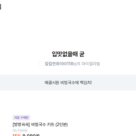
템
입맛없을때 굳
칼칼한화이타118
님의 마이컬리템
매콤시원 비빔국수에 백김치!
직접 구매한
[방방곡곡] 비빔국수 키트 (2인분)
10,700
원