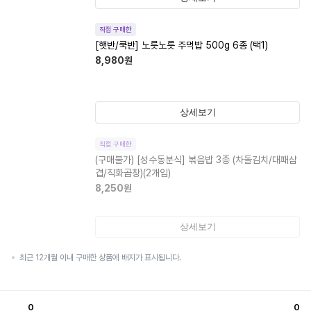
직접 구매한
[햇반/쿡반] 노릇노릇 주먹밥 500g 6종 (택1)
8,980
원
상세보기
직접 구매한
(구매불가)
[성수동분식] 볶음밥 3종 (차돌김치/대패삼
겹/직화곱창)(2개입)
8,250
원
상세보기
최근 12개월 이내 구매한 상품에 배지가 표시됩니다.
0
0