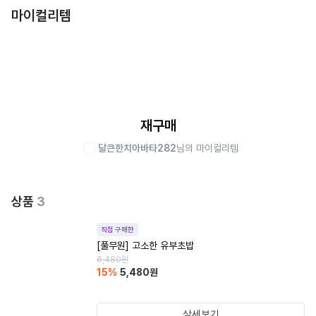
마이컬리템
재구매
달큰한치아바타282
님의 마이컬리템
상품
3
직접 구매한
[풀무원] 고소한 유부초밥
6,480
원
15
%
5,480
원
상세보기