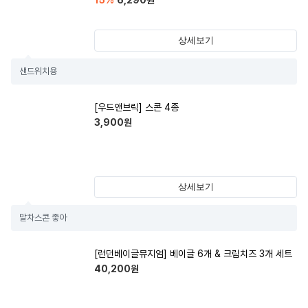
15
%
6,290
원
상세보기
샌드위치용
[우드앤브릭] 스콘 4종
3,900
원
상세보기
말차스콘 좋아
[런던베이글뮤지엄] 베이글 6개 & 크림치즈 3개 세트
40,200
원