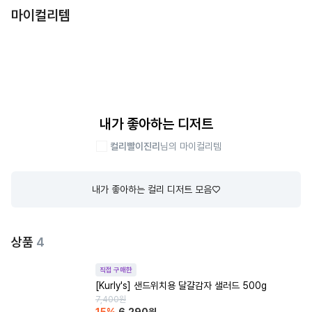
마이컬리템
내가 좋아하는 디저트
컬리빨이진리
님의 마이컬리템
내가 좋아하는 컬리 디저트 모음♡
상품
4
직접 구매한
[Kurly's] 샌드위치용 달걀감자 샐러드 500g
7,400
원