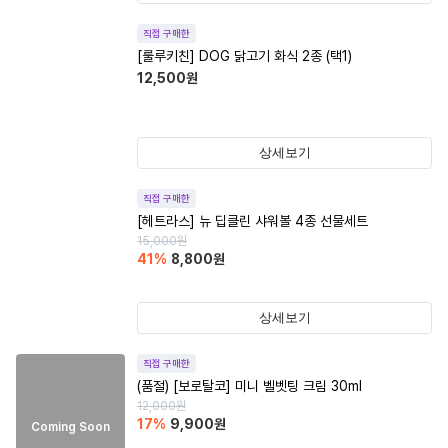
직접 구매한
[룰루키친] DOG 닭고기 화식 2종 (택1)
12,500
원
상세보기
직접 구매한
[헤트라스] 뉴 딥클린 샤워볼 4종 선물세트
15,000
원
41
%
8,800
원
상세보기
직접 구매한
(품절)
[보로탈코] 미니 벨벳팅 크림 30ml
12,000
원
17
%
9,900
원
Coming Soon