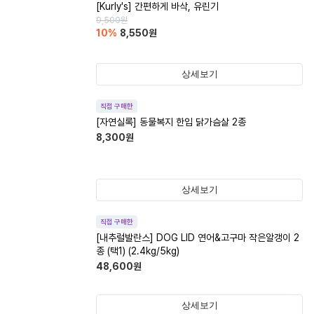
[Kurly's] 간편하게 바삭, 유린기
9,500
원
10
%
8,550
원
상세보기
직접 구매한
[자연실록] 동물복지 한입 닭가슴살 2종
8,300
원
상세보기
직접 구매한
[내추럴발란스] DOG LID 연어&고구마 작은알갱이 2
종 (택1) (2.4kg/5kg)
48,600
원
상세보기