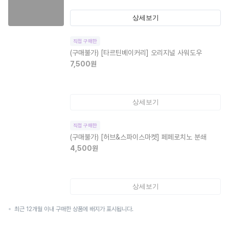
상세보기
직접 구매한
(구매불가)
[타르틴베이커리] 오리지널 사워도우
7,500
원
상세보기
직접 구매한
(구매불가)
[허브&스파이스마켓] 페페로치노 분쇄
4,500
원
상세보기
최근 12개월 이내 구매한 상품에 배지가 표시됩니다.