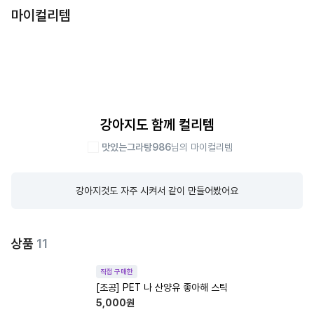
마이컬리템
강아지도 함께 컬리템
맛있는그라탕986
님의 마이컬리템
강아지것도 자주 시켜서 같이 만들어봤어요
상품
11
직접 구매한
[조공] PET 나 산양유 좋아해 스틱
5,000
원