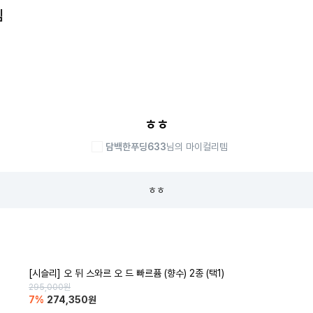
템
ㅎㅎ
담백한푸딩633
님의 마이컬리템
ㅎㅎ
[시슬리] 오 뒤 스와르 오 드 빠르퓸 (향수) 2종 (택1)
295,000
원
7
%
274,350
원