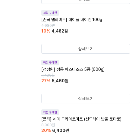
직접 구매한
[존쿡 델리미트] 메이플 베이컨 100g
4,980
원
10
%
4,482
원
상세보기
직접 구매한
[청정원] 정통 파스타소스 5종 (600g)
7,480
원
27
%
5,460
원
상세보기
직접 구매한
[폰티] 세미 드라이토마토 (선드라이 방울 토마토)
8,000
원
20
%
6,400
원