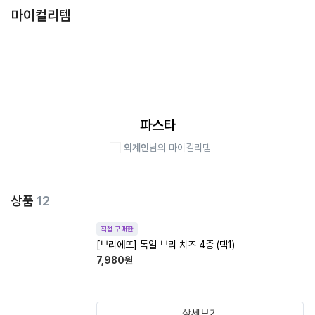
마이컬리템
파스타
외계인
님의 마이컬리템
상품
12
직접 구매한
[브리에뜨] 독일 브리 치즈 4종 (택1)
7,980
원
상세보기