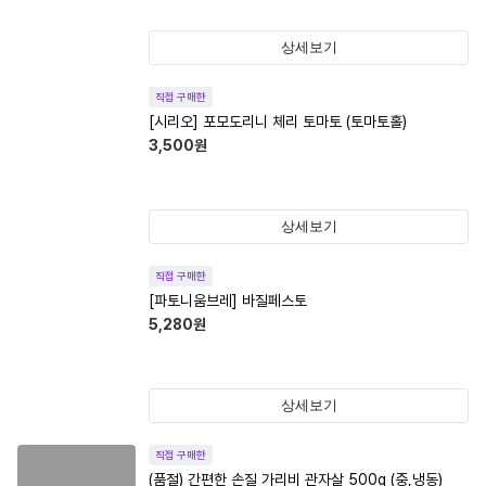
상세보기
직접 구매한
[시리오] 포모도리니 체리 토마토 (토마토홀)
3,500
원
상세보기
직접 구매한
[파토니움브레] 바질페스토
5,280
원
상세보기
직접 구매한
(품절)
간편한 손질 가리비 관자살 500g (중,냉동)