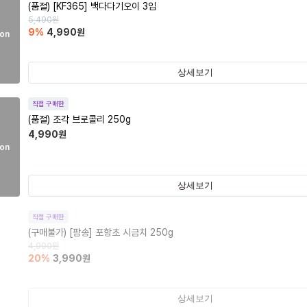
(품절)
[KF365] 백다다기오이 3입
5,490
원
9
%
4,990
원
on
상세보기
직접 구매한
(품절)
조각 브로콜리 250g
4,990
원
on
상세보기
직접 구매한
(구매불가)
[팜송] 포항초 시금치 250g
4,990
원
20
%
3,990
원
상세보기