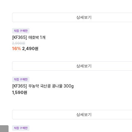
상세보기
직접 구매한
[KF365] 애호박 1개
2,990
원
16
%
2,490
원
상세보기
직접 구매한
[KF365] 무농약 국산콩 콩나물 300g
1,590
원
상세보기
직접 구매한