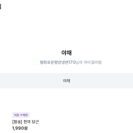
템
야채
평화로운평양냉면170
님의 마이컬리템
야채
직접 구매한
[팜송] 한끼 당근
1,990
원