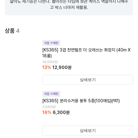
얇아도 제기능은 다한다. 뽑아쓰는 타입에 보관 케이스 역할까지 다해주
고 박스 너마저 재활용.
상품
4
직접 구매한
[KS365] 3겹 천연펄프 더 오래쓰는 화장지 (40m X
18롤)
14,900
원
13
%
12,900
원
상세보기
직접 구매한
[KS365] 분리수거용 봉투 5종(100매입)(택1)
7,550
원
16
%
6,300
원
상세보기