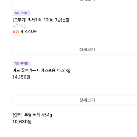
직접 구매한
[오뚜기] 백세카레 100g 3종(분말)
4,700
원
5
%
4,440
원
상세보기
직접 구매한
바로 끓여먹는 마녀스프용 채소1kg
14,150
원
상세보기
[앵커] 무염 버터 454g
10,680
원