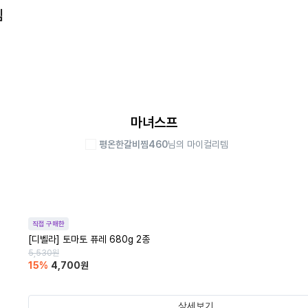
템
마녀스프
평온한갈비찜460
님의 마이컬리템
직접 구매한
[디벨라] 토마토 퓨레 680g 2종
5,530
원
15
%
4,700
원
상세보기