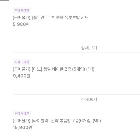
직접 구매한
(구매불가)
[풀무원] 두부 쏙쏙 유부초밥 키트
5,980
원
상세보기
직접 구매한
(구매불가)
[다노] 통밀 베이글 2종 (5개입) (택1)
9,400
원
상세보기
직접 구매한
(구매불가)
[라이틀리] 곤약 볶음밥 7종(6개입) (택1)
15,900
원