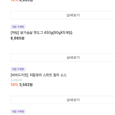
10
%
8,820
원
상세보기
직접 구매한
[하림] 닭가슴살 핫도그 450g(90gX5개입)
8,980
원
상세보기
직접 구매한
[비비드키친] 저칼로리 스위트 칠리 소스
3,980
원
10
%
3,582
원
상세보기
직접 구매한