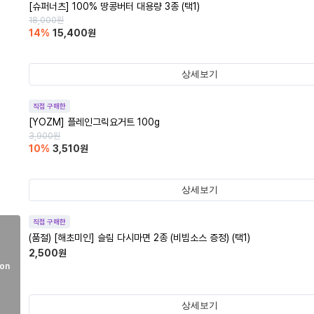
[슈퍼너츠] 100% 땅콩버터 대용량 3종 (택1)
18,000
원
14
%
15,400
원
상세보기
직접 구매한
[YOZM] 플레인그릭요거트 100g
3,900
원
10
%
3,510
원
상세보기
직접 구매한
(품절)
[해초미인] 슬림 다시마면 2종 (비빔소스 증정) (택1)
2,500
원
on
상세보기