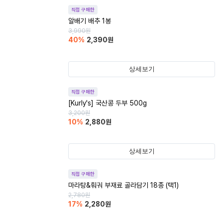
직접 구매한
알배기 배추 1봉
3,990
원
40
%
2,390
원
상세보기
직접 구매한
[Kurly's] 국산콩 두부 500g
3,200
원
10
%
2,880
원
상세보기
직접 구매한
마라탕&훠궈 부재료 골라담기 18종 (택1)
2,780
원
17
%
2,280
원