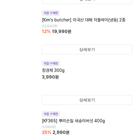
직접 구매한
[Kim's butcher] 미국산 대패 차돌박이(냉동) 2종
22,900
원
12
%
19,990
원
상세보기
직접 구매한
청경채 300g
3,990
원
상세보기
직접 구매한
[KF365] 뿌리손질 새송이버섯 400g
3,990
원
25
%
2,990
원