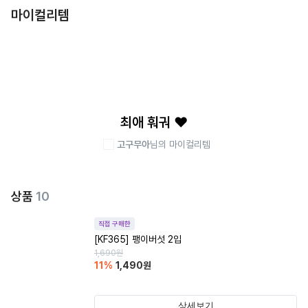
마이컬리템
최애 훠궈 ❤️
고구무아
님의 마이컬리템
상품
10
직접 구매한
[KF365] 팽이버섯 2입
1,690
원
11
%
1,490
원
상세보기