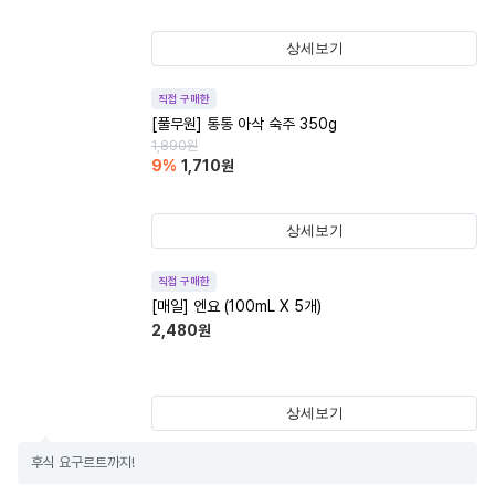
상세보기
직접 구매한
[풀무원] 통통 아삭 숙주 350g
1,890
원
9
%
1,710
원
상세보기
직접 구매한
[매일] 엔요 (100mL X 5개)
2,480
원
상세보기
후식 요구르트까지!