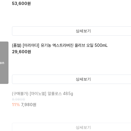
53,600
원
상세보기
(품절)
[이리아다] 유기농 엑스트라버진 올리브 오일 500mL
29,600
원
on
상세보기
(구매불가)
[마이노멀] 알룰로스 485g
8,980
원
11
%
7,980
원
상세보기