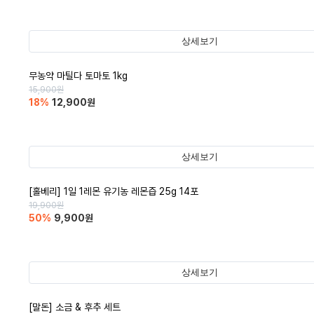
상세보기
무농약 마틸다 토마토 1kg
15,900
원
18
%
12,900
원
상세보기
[홀베리] 1일 1레몬 유기농 레몬즙 25g 14포
19,900
원
50
%
9,900
원
상세보기
[말돈] 소금 & 후추 세트