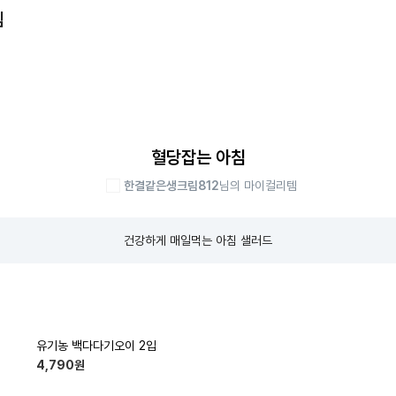
템
혈당잡는 아침
한결같은생크림812
님의 마이컬리템
건강하게 매일먹는 아침 샐러드
유기농 백다다기오이 2입
4,790
원