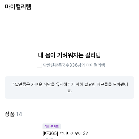
마이컬리템
내 몸이 가벼워지는 컬리템
단짠단짠콩국수336
님의 마이컬리템
주말만큼은 가벼운 식단을 유지해주기 위해 필요한 재료들을 모아봤어
요.
상품
14
직접 구매한
[KF365] 백다다기오이 3입