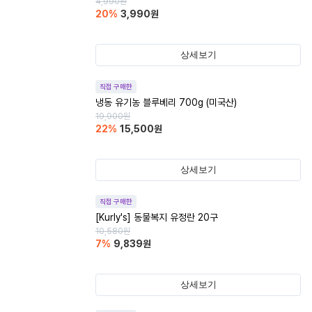
4,990
원
20
%
3,990
원
상세보기
직접 구매한
냉동 유기농 블루베리 700g (미국산)
19,900
원
22
%
15,500
원
상세보기
직접 구매한
[Kurly's] 동물복지 유정란 20구
10,580
원
7
%
9,839
원
상세보기