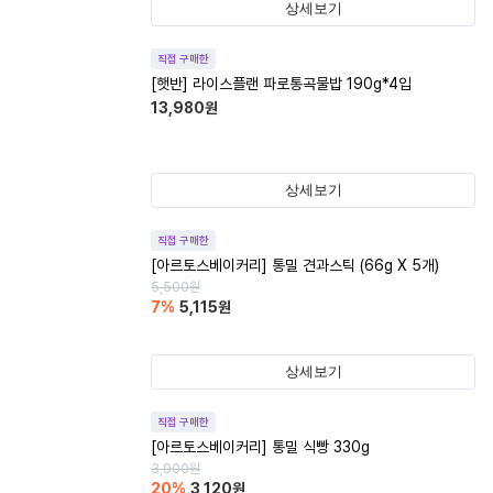
상세보기
직접 구매한
[햇반] 라이스플랜 파로통곡물밥 190g*4입
13,980
원
상세보기
직접 구매한
[아르토스베이커리] 통밀 견과스틱 (66g X 5개)
5,500
원
7
%
5,115
원
상세보기
직접 구매한
[아르토스베이커리] 통밀 식빵 330g
3,900
원
20
%
3,120
원