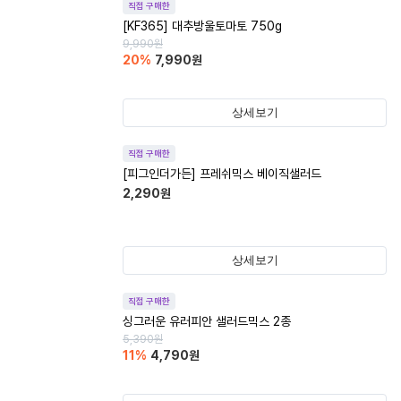
직접 구매한
[KF365] 대추방울토마토 750g
9,990
원
20
%
7,990
원
상세보기
직접 구매한
[피그인더가든] 프레쉬믹스 베이직샐러드
2,290
원
상세보기
직접 구매한
싱그러운 유러피안 샐러드믹스 2종
5,390
원
11
%
4,790
원