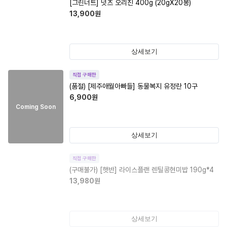
[그린너트] 넛츠 오리진 400g (20gX20봉)
13,900
원
상세보기
직접 구매한
(품절)
[제주애월아빠들] 동물복지 유정란 10구
6,900
원
Coming Soon
상세보기
직접 구매한
(구매불가)
[햇반] 라이스플랜 렌틸콩현미밥 190g*4
13,980
원
상세보기