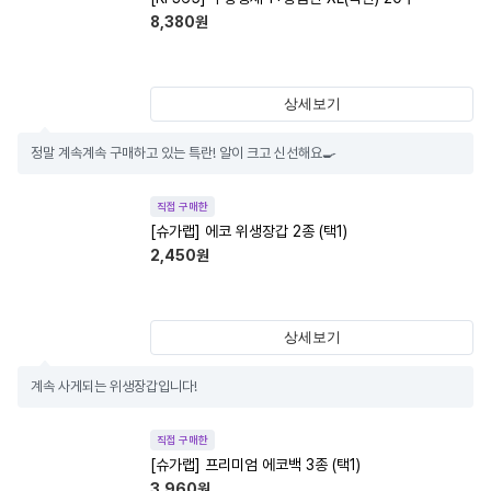
8,380
원
상세보기
정말 계속계속 구매하고 있는 특란! 알이 크고 신선해요🍳
직접 구매한
[슈가랩] 에코 위생장갑 2종 (택1)
2,450
원
상세보기
계속 사게되는 위생장갑입니다!
직접 구매한
[슈가랩] 프리미엄 에코백 3종 (택1)
3,960
원