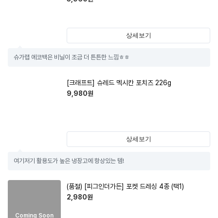
상세보기
슈가랩 에코백은 비닐이 조금 더 튼튼한 느낌ㅎㅎ
[크래프트] 슈레드 멕시칸 포치즈 226g
9,980
원
상세보기
여기저기 활용도가 높은 냉장고에 항상있는 템!
(품절)
[피그인더가든] 포켓 드레싱 4종 (택1)
2,980
원
Coming Soon