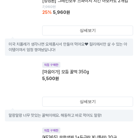
[청정원] 그레인보우 스파이시 치킨 아보카도 2개입
7,960
원
25
%
5,960
원
상세보기
미국 치폴레가 생각나면 요제품사서 만들어 먹어요❤️ 컬리에서만 살 수 있는 아
이템이여서 엄청 쟁여놨답니다!
직접 구매한
[마음이가] 모듬 꿀떡 350g
5,500
원
상세보기
말랑말랑 너무 맛있는 꿀떡이에요. 해동하고 바로 먹어도 말랑!
직접 구매한
[KF365] 무항생제 1+등급란 XL(특란) 20구