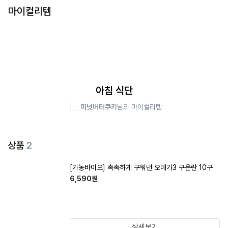
마이컬리템
아침 식단
피넛버터쿠키
님의 마이컬리템
상품
2
[가농바이오] 촉촉하게 구워낸 오메가3 구운란 10구
6,590
원
상세보기