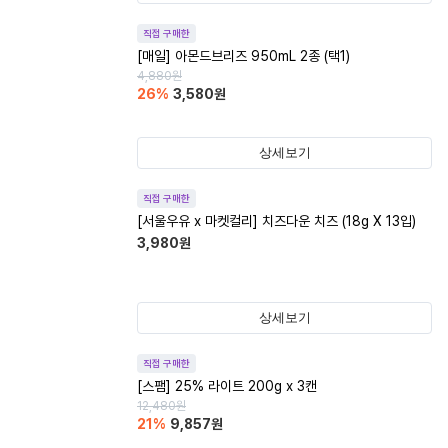
직접 구매한
[매일] 아몬드브리즈 950mL 2종 (택1)
4,880
원
26
%
3,580
원
상세보기
직접 구매한
[서울우유 x 마켓컬리] 치즈다운 치즈 (18g X 13입)
3,980
원
상세보기
직접 구매한
[스팸] 25% 라이트 200g x 3캔
12,480
원
21
%
9,857
원