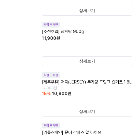
상세보기
직접 구매한
[조선호텔] 삼계탕 900g
11,900
원
상세보기
직접 구매한
[제주우유] 저지(JERSEY) 무가당 드링크 요거트 1.8L
12,900
원
15
%
10,900
원
상세보기
직접 구매한
[리틀스페인] 문어 감바스 알 아히요