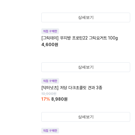
상세보기
직접 구매한
[그릭데이] 무지방 프로틴22 그릭요거트 100g
4,600
원
상세보기
직접 구매한
[닥터넛츠] 저당 다크초콜릿 견과 3종
10,900
원
17
%
8,980
원
상세보기
직접 구매한