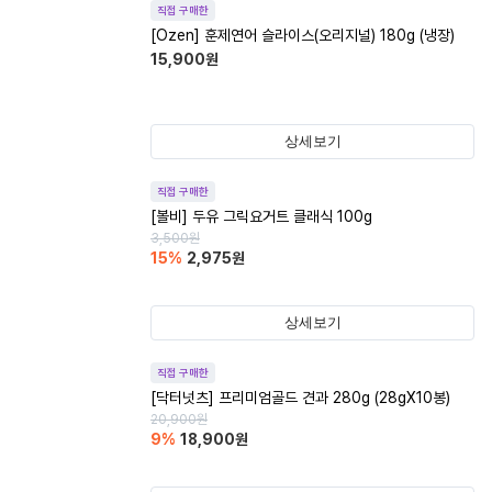
직접 구매한
[Ozen] 훈제연어 슬라이스(오리지널) 180g (냉장)
15,900
원
상세보기
직접 구매한
[볼비] 두유 그릭요거트 클래식 100g
3,500
원
15
%
2,975
원
상세보기
직접 구매한
[닥터넛츠] 프리미엄골드 견과 280g (28gX10봉)
20,900
원
9
%
18,900
원