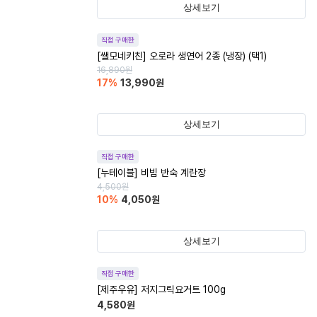
상세보기
직접 구매한
[쌜모네키친] 오로라 생연어 2종 (냉장) (택1)
16,890
원
17
%
13,990
원
상세보기
직접 구매한
[누테이블] 비빔 반숙 계란장
4,500
원
10
%
4,050
원
상세보기
직접 구매한
[제주우유] 저지그릭요거트 100g
4,580
원