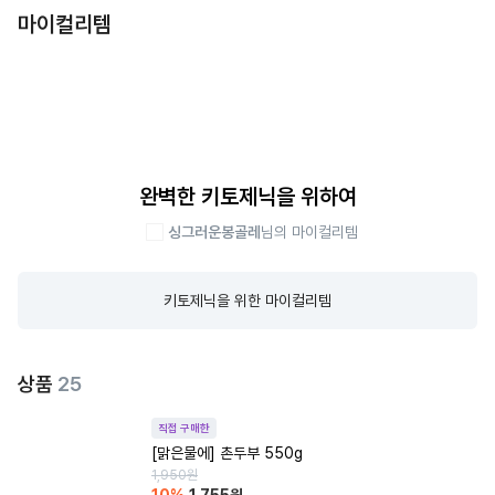
마이컬리템
완벽한 키토제닉을 위하여
싱그러운봉골레
님의 마이컬리템
키토제닉을 위한 마이컬리템
상품
25
직접 구매한
[맑은물에] 촌두부 550g
1,950
원