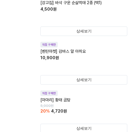
[강고집] 바삭 구운 순살먹태 2종 (택1)
4,500
원
상세보기
직접 구매한
[벤탄마켓] 감바스 알 아히요
10,900
원
상세보기
직접 구매한
[마마리] 황태 곰탕
5,900
원
20
%
4,720
원
상세보기