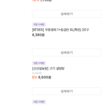
10
%
1,755
원
상세보기
직접 구매한
[KF365] 무항생제 1+등급란 XL(특란) 20구
8,380
원
상세보기
직접 구매한
[신선설농탕] 고기 설렁탕
9,100
원
5
%
8,600
원
상세보기
직접 구매한