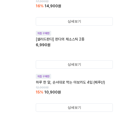
17,900
원
16
%
14,900
원
상세보기
직접 구매한
[샐러드판다] 판다의 채소스틱 2종
6,990
원
상세보기
직접 구매한
하루 한 알, 순서대로 먹는 아보카도 4입 (페루산)
12,900
원
15
%
10,900
원
상세보기