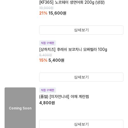
[KF365] 노르웨이 생연어회 200g (냉장)
19,900
원
21
%
15,600
원
상세보기
직접 구매한
[상하치즈] 후레쉬 보코치니 모짜렐라 100g
6,400
원
15
%
5,400
원
상세보기
직접 구매한
(품절)
[미자언니네] 야채 계란찜
4,800
원
Coming Soon
상세보기