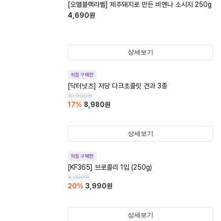
[오뗄블랙라벨] 제주돼지로 만든 비엔나 소시지 250g
4,690
원
상세보기
직접 구매한
[닥터넛츠] 저당 다크초콜릿 견과 3종
10,900
원
17
%
8,980
원
상세보기
직접 구매한
[KF365] 브로콜리 1입 (250g)
4,990
원
20
%
3,990
원
상세보기