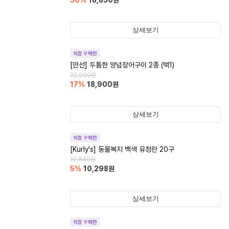
30
%
18,830
원
상세보기
직접 구매한
[만선] 두툼한 양념장어구이 2종 (택1)
22,900
원
17
%
18,900
원
상세보기
직접 구매한
[Kurly's] 동물복지 백색 유정란 20구
10,840
원
5
%
10,298
원
상세보기
직접 구매한