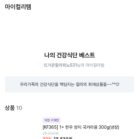
마이컬리템
나의 건강식단 베스트
뜨거운할라피뇨531
님의 마이컬리템
우리가족의 건강식단을 책임지는 컬리의 최애상품들~~^^♡
상품
10
직접 구매한
[KF365] 1+ 한우 양지 국거리용 300g(냉장)
26,900
원