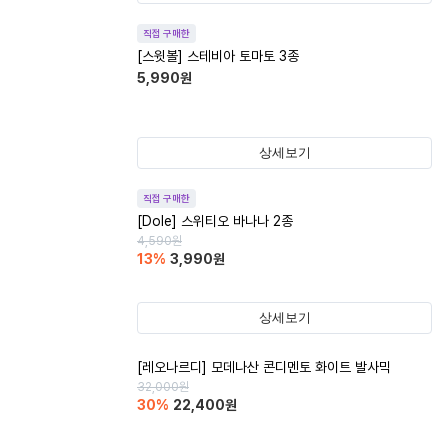
직접 구매한
[스윗볼] 스테비아 토마토 3종
5,990
원
상세보기
직접 구매한
[Dole] 스위티오 바나나 2종
4,590
원
13
%
3,990
원
상세보기
[레오나르디] 모데나산 콘디멘토 화이트 발사믹
32,000
원
30
%
22,400
원