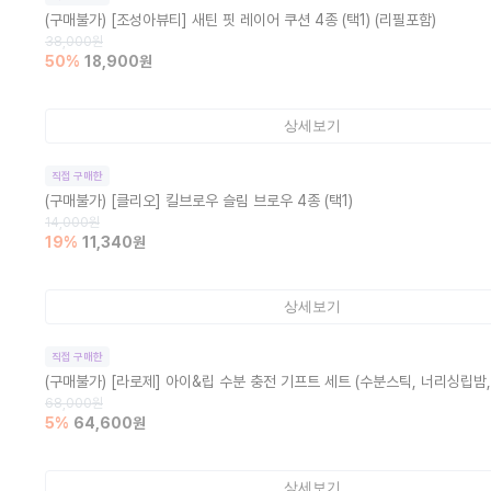
(구매불가)
[조성아뷰티] 새틴 핏 레이어 쿠션 4종 (택1) (리필포함)
38,000
원
50
%
18,900
원
상세보기
직접 구매한
(구매불가)
[클리오] 킬브로우 슬림 브로우 4종 (택1)
14,000
원
19
%
11,340
원
상세보기
직접 구매한
(구매불가)
[라로제] 아이&립 수분 충전 기프트 세트 (수분스틱, 너리싱립밤,
68,000
원
5
%
64,600
원
상세보기