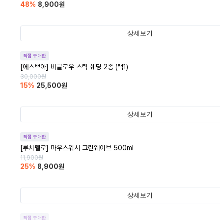
48
%
8,900
원
상세보기
직접 구매한
[에스쁘아] 비글로우 스틱 쉐딩 2종 (택1)
30,000
원
15
%
25,500
원
상세보기
직접 구매한
[루치펠로] 마우스워시 그린웨이브 500ml
11,900
원
25
%
8,900
원
상세보기
직접 구매한