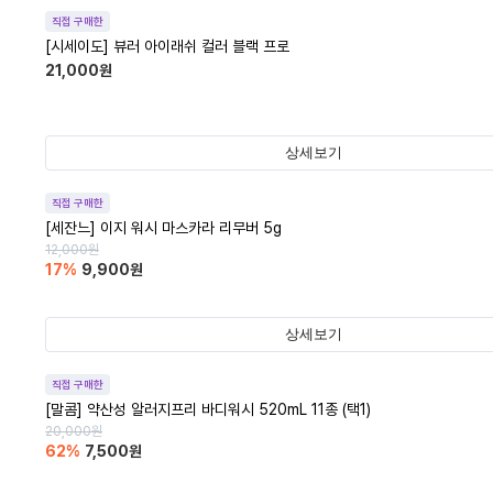
직접 구매한
[시세이도] 뷰러 아이래쉬 컬러 블랙 프로
21,000
원
상세보기
직접 구매한
[세잔느] 이지 워시 마스카라 리무버 5g
12,000
원
17
%
9,900
원
상세보기
직접 구매한
[말콤] 약산성 알러지프리 바디워시 520mL 11종 (택1)
20,000
원
62
%
7,500
원