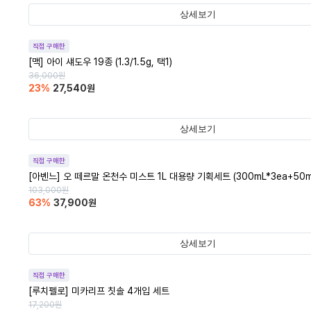
상세보기
직접 구매한
[맥] 아이 섀도우 19종 (1.3/1.5g, 택1)
36,000
원
23
%
27,540
원
상세보기
직접 구매한
[아벤느] 오 떼르말 온천수 미스트 1L 대용량 기획세트 (300mL*3ea+50m
103,000
원
63
%
37,900
원
상세보기
직접 구매한
[루치펠로] 미카리프 칫솔 4개입 세트
17,200
원