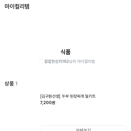
마이컬리템
식품
칼칼한김치162
님의 마이컬리템
상품
1
[김구원선생] 두부 된장찌개 밀키트
7,200
원
상세보기