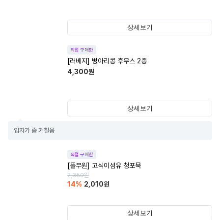
상세보기
직접 구매한
[러베지] 병아리콩 후무스 2종
4,300
원
상세보기
입자가 좀 거칠음
직접 구매한
[풀무원] 고식이섬유 청포묵
2,350
원
14
%
2,010
원
상세보기