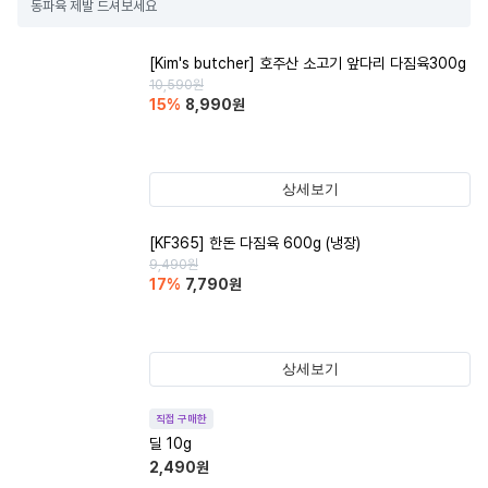
동파육 제발 드셔보세요
[Kim's butcher] 호주산 소고기 앞다리 다짐육300g
10,590
원
15
%
8,990
원
상세보기
[KF365] 한돈 다짐육 600g (냉장)
9,490
원
17
%
7,790
원
상세보기
직접 구매한
딜 10g
2,490
원