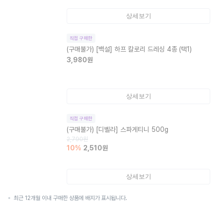
상세보기
직접 구매한
(구매불가)
[백설] 하프 칼로리 드레싱 4종 (택1)
3,980
원
상세보기
직접 구매한
(구매불가)
[디벨라] 스파게티니 500g
2,790
원
10
%
2,510
원
상세보기
최근 12개월 이내 구매한 상품에 배지가 표시됩니다.