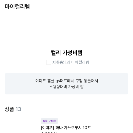
마이컬리템
컬리 가성비템
자취숭
님의 마이컬리템
이미트 홈플 gs더프레시 쿠팡 통틀어서

소용량대비 가성비 갑
상품
13
직접 구매한
[야마끼] 하나 가쓰오부시 10포