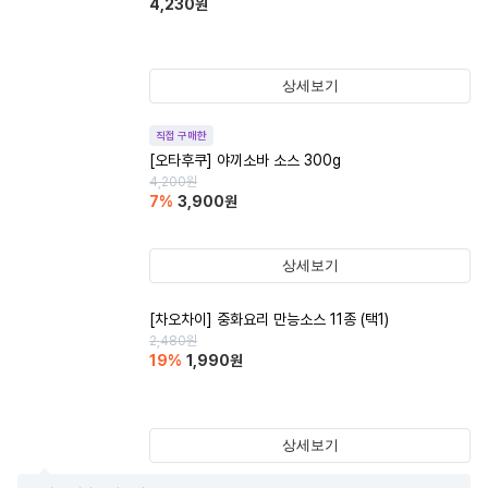
4,230
원
상세보기
직접 구매한
[오타후쿠] 야끼소바 소스 300g
4,200
원
7
%
3,900
원
상세보기
[차오차이] 중화요리 만능소스 11종 (택1)
2,480
원
19
%
1,990
원
상세보기