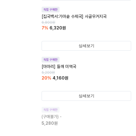
직접 구매한
[집국백서:가마솥 수제국] 사골우거지국
6,800
원
7
%
6,320
원
상세보기
직접 구매한
[마마리] 들깨 미역국
5,200
원
20
%
4,160
원
상세보기
직접 구매한
(구매불가)
-
5,280
원